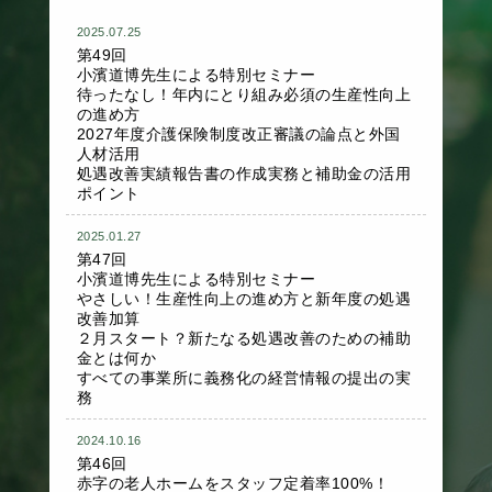
2025.07.25
第49回
小濱道博先生による特別セミナー
待ったなし！年内にとり組み必須の生産性向上
の進め方
2027年度介護保険制度改正審議の論点と外国
人材活用
処遇改善実績報告書の作成実務と補助金の活用
ポイント
2025.01.27
第47回
小濱道博先生による特別セミナー
やさしい！生産性向上の進め方と新年度の処遇
改善加算
２月スタート？新たなる処遇改善のための補助
金とは何か
すべての事業所に義務化の経営情報の提出の実
務
2024.10.16
第46回
赤字の老人ホームをスタッフ定着率100%！