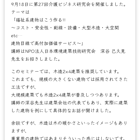
9月18日に第27回介護ビジネス研究会を開催しました。
テーマは
「福祉系建物はこう作る!!
～コスト・安全性・動線・設備・大型木造・大空間
etc…
建物目線で高付加価値サービス～」
講師はNPO法人日本環境建築技術研究会 深谷 己久見
先生をお招きしました。
このセミナーでは、木造2×4建築を推奨しています。
これまでも、規模の大きくない建物では採用されてきた
工法ですが、
大規模建築でも木造2×4建築が普及しつつあります。
講師の深谷先生は建築会社の代表でもあり、実際に建築
した建物を例にして具体的なお話が聞けました。
余談ですが、木造は木の暖かさといったイメージもあり
ますが、
事業用の建物ではあまりそういった感じはしないです。