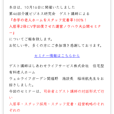
本日は、10月16日に開催いたしました
第46回介護ビジネス研究会 ゲスト講師による
『赤字の老人ホームをスタッフ定着率100%！
入居率2倍にV字回復させた運営ノウハウ大公開セミナ
ー』
についてご報告致します。
お忙しい中、多くの方にご参加頂き感謝しております。
セミナー情報はこちらから
ゲスト講師はしあわせライフサービス株式会社 住宅型
有料老人ホーム
ウェルライフガーデン関福野 施設長 稲垣航先生をお
招きしました。
今回のセミナーは、
司会者とゲスト講師の対話形式で行
い
入居率・スタッフ採用・スタッフ定着・経営戦略のそれ
ぞれの