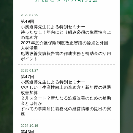
2025.07.25
第49回
小濱道博先生による特別セミナー
待ったなし！年内にとり組み必須の生産性向上
の進め方
2027年度介護保険制度改正審議の論点と外国
人材活用
処遇改善実績報告書の作成実務と補助金の活用
ポイント
2025.01.27
第47回
小濱道博先生による特別セミナー
やさしい！生産性向上の進め方と新年度の処遇
改善加算
２月スタート？新たなる処遇改善のための補助
金とは何か
すべての事業所に義務化の経営情報の提出の実
務
2024.10.16
第46回