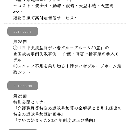
～コスト・安全性・動線・設備・大型木造・大空間
etc…
建物目線で高付加価値サービス～
2019.07.18
第26回
①「日中支援型障がい者グループホーム20室」の
全国成功事例失敗事例 介護・障害一括事業の参入モ
デル
②スタッフ不足を乗り切る！障がい者グループホーム最
強シフト
2019.05.30
第25回
特別公開セミナー
『介護職員等特定処遇改善加算の全解説と８月末提出の
特定処遇改善加算計画書』
『ついに始まった2021年制度改正の動向』