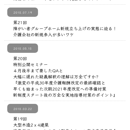
2018.07.19
第21回
障がい者グループホーム新規立ち上げの実態に迫る！
介護会社の新規参入が多いワケ
2018.05.18
第20回
特別公開セミナー
４月後半まで要したQAと
大幅に遅れた疑義解釈の理解は万全ですか?
『激変の平成30年度介護報酬改定の最終確認と
早くも始まった次期2021年度改定への準備対策
新制度スタート後の万全な実地指導対策のポイント』
2018.03.22
第19回
大型木造2ｘ4建築