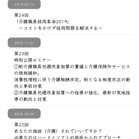
2019.03.14
第24回
「介護職員採用革命2019」
～コストをかけず採用問題を解決する～
2018.11.01
第23回
特別公開セミナー
①新介護職員処遇改善加算の審議と介護保険外サービス
の規制緩和。
消費税増税に伴う介護報酬改定。新たなる制度改正の動
向と事前対策
②介護職員処遇改善加算への指導が強化、最新の実地指
導の動向と対策
2018.09.20
第22回
あなたの施設（介護）それでいいですか？
必要なのはハードとソフトの両面からのアプローチ