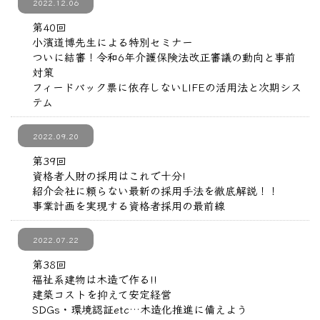
2022.12.06
第40回
小濱道博先生による特別セミナー
ついに結審！令和6年介護保険法改正審議の動向と事前
対策
フィードバック票に依存しないLIFEの活用法と次期シス
テム
2022.09.20
第39回
資格者人財の採用はこれで十分!
紹介会社に頼らない最新の採用手法を徹底解説！！
事業計画を実現する資格者採用の最前線
2022.07.22
第38回
福祉系建物は木造で作る!!
建築コストを抑えて安定経営
SDGs・環境認証etc…木造化推進に備えよう