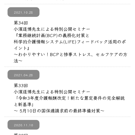
2021.10.28
第34回
小濱道博先生による特別公開セミナー
『業務継続計画(BCP)の義務化対策と
科学的介護情報システム(LIFE)フィードバック活用のポ
イント』
～わかりやすい！BCPと惨事ストレス、セルフケアの方
法～
2021.04.28
第33回
小濱道博先生による特別公開セミナー
「令和3年度介護報酬改定！新たな算定要件の完全解説
と新基準」
〜 5月10日の国保連請求前の最終準備対策～
2020.11.10