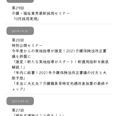
第29回
介護・福祉業界最新採用セミナー
「0円採用実現」
2019.10.31
第28回
特別公開セミナー
今年度からの実地指導が激変！2021介護保険法改正審
議も終盤に
「激変！新たな実地指導がスタート！新運用指針を徹底
解説！」
「年内に結審！2021年介護保険法改正審議の行方と大
胆予想」
「本当に大丈夫？介護職員等特定処遇改善加算の最終チ
ェック」
2019.09.18
第27回
「福祉系建物はこう作る！！」