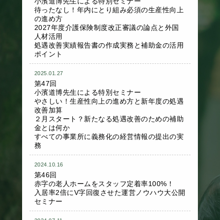
小濱道博先生による特別セミナー
待ったなし！年内にとり組み必須の生産性向上
の進め方
2027年度介護保険制度改正審議の論点と外国
人材活用
処遇改善実績報告書の作成実務と補助金の活用
ポイント
2025.01.27
第47回
小濱道博先生による特別セミナー
やさしい！生産性向上の進め方と新年度の処遇
改善加算
２月スタート？新たなる処遇改善のための補助
金とは何か
すべての事業所に義務化の経営情報の提出の実
務
2024.10.16
第46回
赤字の老人ホームをスタッフ定着率100%！
入居率2倍にV字回復させた運営ノウハウ大公開
セミナー