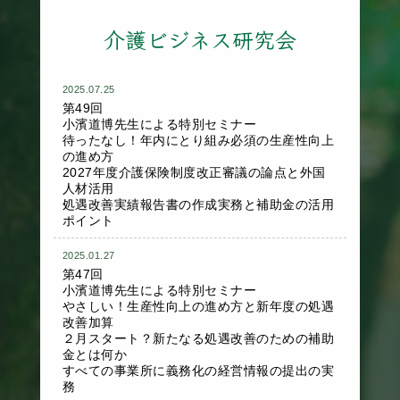
介護ビジネス研究会
2025.07.25
第49回
小濱道博先生による特別セミナー
待ったなし！年内にとり組み必須の生産性向上
の進め方
2027年度介護保険制度改正審議の論点と外国
人材活用
処遇改善実績報告書の作成実務と補助金の活用
ポイント
2025.01.27
第47回
小濱道博先生による特別セミナー
やさしい！生産性向上の進め方と新年度の処遇
改善加算
２月スタート？新たなる処遇改善のための補助
金とは何か
すべての事業所に義務化の経営情報の提出の実
務