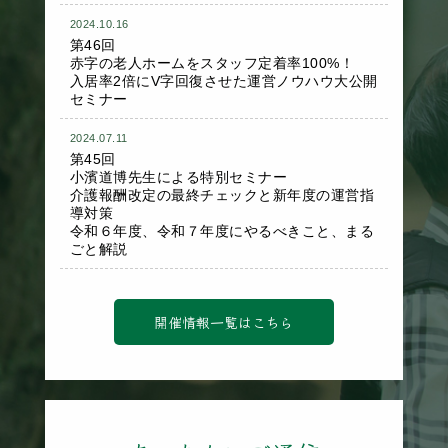
2024.10.16
第46回
赤字の老人ホームをスタッフ定着率100%！
入居率2倍にV字回復させた運営ノウハウ大公開
セミナー
2024.07.11
第45回
小濱道博先生による特別セミナー
介護報酬改定の最終チェックと新年度の運営指
導対策
令和６年度、令和７年度にやるべきこと、まる
ごと解説
開催情報一覧はこちら