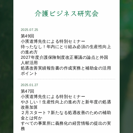
介護ビジネス研究会
2025.07.25
第49回
小濱道博先生による特別セミナー
待ったなし！年内にとり組み必須の生産性向上
の進め方
2027年度介護保険制度改正審議の論点と外国
人材活用
処遇改善実績報告書の作成実務と補助金の活用
ポイント
2025.01.27
第47回
小濱道博先生による特別セミナー
やさしい！生産性向上の進め方と新年度の処遇
改善加算
２月スタート？新たなる処遇改善のための補助
金とは何か
すべての事業所に義務化の経営情報の提出の実
務