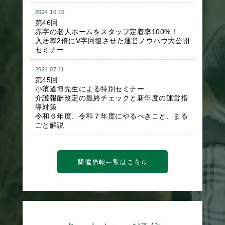
2024.10.16
第46回
赤字の老人ホームをスタッフ定着率100%！
入居率2倍にV字回復させた運営ノウハウ大公開
セミナー
2024.07.11
第45回
小濱道博先生による特別セミナー
介護報酬改定の最終チェックと新年度の運営指
導対策
令和６年度、令和７年度にやるべきこと、まる
ごと解説
開催情報一覧はこちら