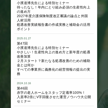
小濱道博先生による特別セミナー
待ったなし！年内にとり組み必須の生産性向上
の進め方
2027年度介護保険制度改正審議の論点と外国
人材活用
処遇改善実績報告書の作成実務と補助金の活用
ポイント
2025.01.27
第47回
小濱道博先生による特別セミナー
やさしい！生産性向上の進め方と新年度の処遇
改善加算
２月スタート？新たなる処遇改善のための補助
金とは何か
すべての事業所に義務化の経営情報の提出の実
務
2024.10.16
第46回
赤字の老人ホームをスタッフ定着率100%！
入居率2倍にV字回復させた運営ノウハウ大公開
セミナー