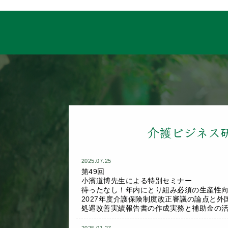
介護ビジネス
2025.07.25
第49回
小濱道博先生による特別セミナー
待ったなし！年内にとり組み必須の生産性
2027年度介護保険制度改正審議の論点と外
処遇改善実績報告書の作成実務と補助金の
2025.01.27