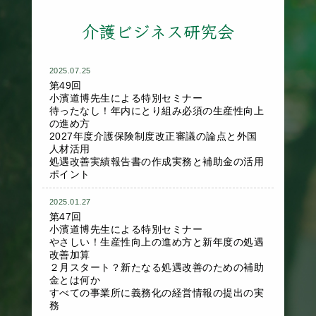
介護ビジネス研究会
2025.07.25
第49回
小濱道博先生による特別セミナー
待ったなし！年内にとり組み必須の生産性向上
の進め方
2027年度介護保険制度改正審議の論点と外国
人材活用
処遇改善実績報告書の作成実務と補助金の活用
ポイント
2025.01.27
第47回
小濱道博先生による特別セミナー
やさしい！生産性向上の進め方と新年度の処遇
改善加算
２月スタート？新たなる処遇改善のための補助
金とは何か
すべての事業所に義務化の経営情報の提出の実
務