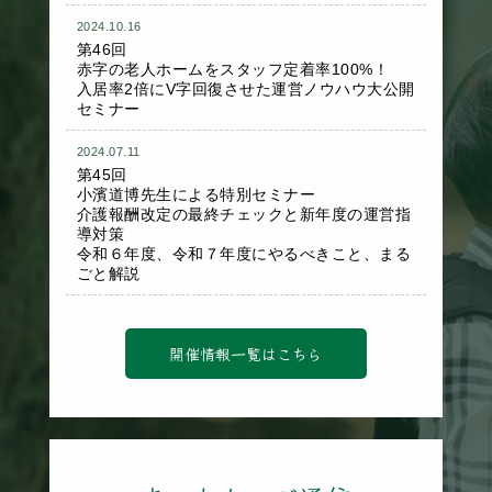
2024.10.16
第46回
赤字の老人ホームをスタッフ定着率100%！
入居率2倍にV字回復させた運営ノウハウ大公開
セミナー
2024.07.11
第45回
小濱道博先生による特別セミナー
介護報酬改定の最終チェックと新年度の運営指
導対策
令和６年度、令和７年度にやるべきこと、まる
ごと解説
開催情報一覧はこちら